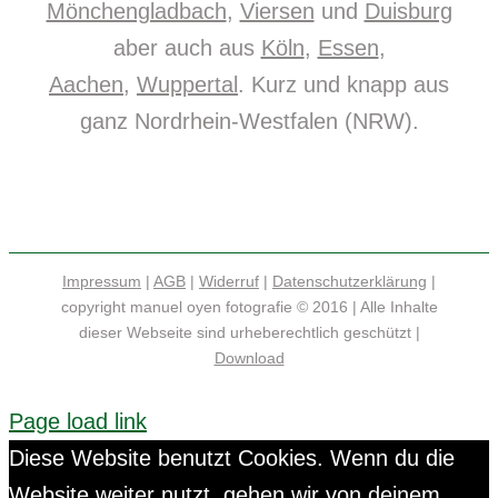
Mönchengladbach
,
Viersen
und
Duisburg
aber auch aus
Köln
,
Essen
,
Aachen
,
Wuppertal
. Kurz und knapp aus
ganz Nordrhein-Westfalen (NRW).
Impressum
|
AGB
|
Widerruf
|
Datenschutzerklärung
|
copyright manuel oyen fotografie © 2016 | Alle Inhalte
dieser Webseite sind urheberechtlich geschützt |
Download
Page load link
Diese Website benutzt Cookies. Wenn du die
Website weiter nutzt, gehen wir von deinem