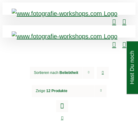
H
a
s
t
D
u
n
c
h
F
r
a
g
e
n
Sortieren nach
Beliebtheit
Zeige
12 Produkte