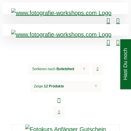
H
a
s
t
D
u
n
c
h
F
r
a
g
e
n
Sortieren nach
Beliebtheit
Zeige
12 Produkte