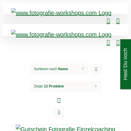
H
a
s
t
D
u
n
c
h
F
r
a
g
e
n
Sortieren nach
Name
Zeige
12 Produkte