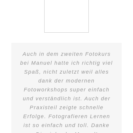
Beide Fotokurse wurden
professionell, kompetent und
zielorientiert vermittelt. Der
Auch in dem zweiten Fotokurs
Obwohl ich schon lange
Fotokurs für Fortgeschrittene
bei Manuel hatte ich richtig viel
fotografiere und auch die Zeit
gestaltet sich sehr kurzweilig
Spaß, nicht zuletzt weil alles
ohne Vollautomatik kenne,
und auch der Spaß bleibt nicht
haben mir die beiden Kurse viel
dank der modernen
auf der Strecke. Von mir gibt es
Fotoworkshops super einfach
gebracht. Es ist halt das
für diese absolut überzeugende
gewisse etwas, was mir gefehlt
und verständlich ist. Auch der
Leistung vom Fototrainer
hat. Manuel hat das Talent, den
Praxisteil zeigte schnelle
Manuel eine 5 Sterne-
Erfolge. Fotografieren Lernen
Teilnehmern die Materie zu
Empfehlung!
ist so einfach und toll. Danke
vermitteln und am Ende allen